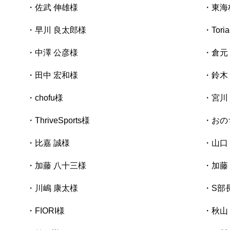
・佐武 伸雄様
・東海
・早川 良太郎様
・Tori
・中澤 公彦様
・倉元
・田中 宏和様
・鈴木
・chofu様
・宮川
・ThriveSports様
・おの
・比嘉 誠様
・山口
・加藤 八十三様
・加藤
・川嶋 康太様
・S部
・FIORI様
・秋山