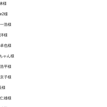
林様
ae2様
 一浩様
 洋様
 卓也様
ちゃん様
 浩平様
 京子様
長様
 仁雄様