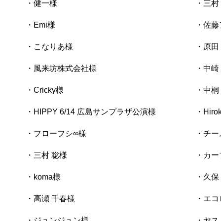
・健一様
・三村
・Emi様
・佐藤
・こなりあ様
・原田
・風来坊株式会社様
・中崎
・Cricky様
・中桐
・HIPPY 6/14 広島サンプラザ公演様
・Hiro
・フローフシ∞様
・チー
・三村 聡様
・カー
・koma様
・久保
・高瀬 千春様
・エコ
・ジュンジュン様
・ヤス