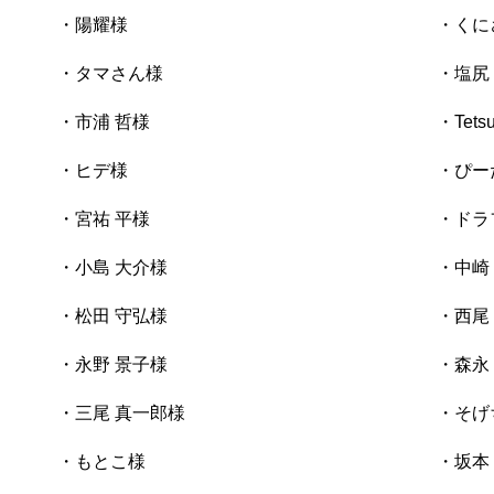
・陽耀様
・くに
・タマさん様
・塩尻
・市浦 哲様
・Tets
・ヒデ様
・ぴー
・宮祐 平様
・ドラ
・小島 大介様
・中崎
・松田 守弘様
・西尾
・永野 景子様
・森永
・三尾 真一郎様
・そげ
・もとこ様
・坂本