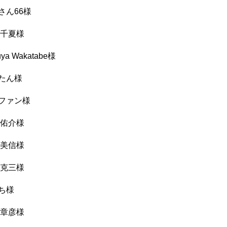
さん66様
 千夏様
uya Wakatabe様
たん様
ファン様
 佑介様
 美信様
 克三様
ち様
 章彦様