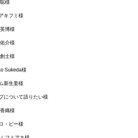
 聡様
アキフミ様
 英博様
 佑介様
 創士様
ko Sukeda様
ム新生姜様
プについて語りたい様
 香織様
ロ・ビー様
ノ フミアキ様