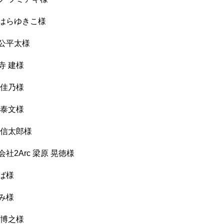
はらゆきこ様
公平太様
寺 建様
 佳乃様
 泰文様
 信太郎様
社2Arc 梁原 晃徳様
ば様
み様
 博之様