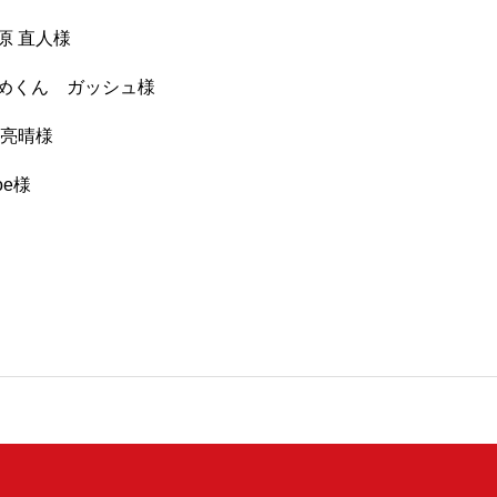
原 直人様
めくん ガッシュ様
 亮晴様
oe様