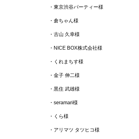
・東京渋谷パーティー様
・倉ちゃん様
・古山 久幸様
・NICE BOX株式会社様
・くれまちす様
・金子 伸二様
・黒住 武雄様
・seramari様
・くら様
・アリマツ タツヒコ様