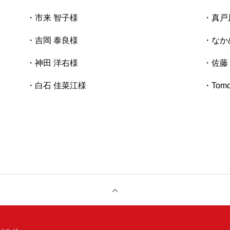
・市来 智子様
・真戸
・吉岡 泰良様
・なか
・神田 洋右様
・佐藤
・白石 佳菜江様
・Tom