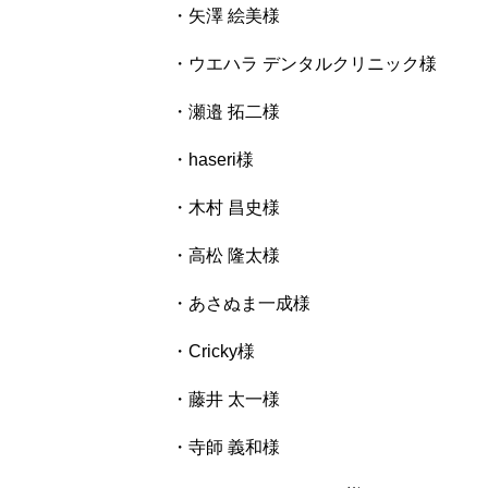
・矢澤 絵美様
・ウエハラ デンタルクリニック様
・瀬邉 拓二様
・haseri様
・木村 昌史様
・高松 隆太様
・あさぬま一成様
・Cricky様
・藤井 太一様
・寺師 義和様