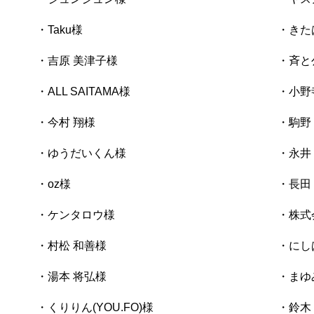
・Taku様
・きた
・吉原 美津子様
・斉と
・ALL SAITAMA様
・小野
・今村 翔様
・駒野
・ゆうだいくん様
・永井
・oz様
・長田
・ケンタロウ様
・株式会
・村松 和善様
・にし
・湯本 将弘様
・まゆ
・くりりん(YOU.FO)様
・鈴木